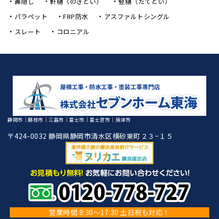
鼻隠し
軒樋（のきどい）
竪樋（たてどい）
パラペット
FRP防水
アスファルトシングル
スレート
コロニアル
静岡市｜藤枝市｜三島市｜富士市｜富士宮市｜焼津市
〒424-0032 静岡県静岡市清水区横砂東町２３−１５
営業時間 8:30～17:30 土日祝も対応！