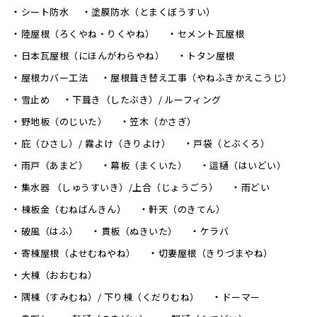
シート防水
塗膜防水（とまくぼうすい）
陸屋根（ろくやね・りくやね）
セメント瓦屋根
日本瓦屋根（にほんがわらやね）
トタン屋根
屋根カバー工法
屋根葺き替え工事（やねふきかえこうじ）
雪止め
下葺き（したぶき）/ ルーフィング
野地板（のじいた）
笠木（かさぎ）
庇（ひさし）/ 霧よけ（きりよけ）
戸袋（とぶくろ）
雨戸（あまど）
幕板（まくいた）
這樋（はいどい）
集水器 （しゅうすいき）/上合（じょうごう）
雨どい
棟板金（むねばんきん）
軒天（のきてん）
破風（はふ）
貫板（ぬきいた）
ケラバ
寄棟屋根（よせむねやね）
切妻屋根（きりづまやね）
大棟（おおむね）
隅棟（すみむね）/ 下り棟（くだりむね）
ドーマー