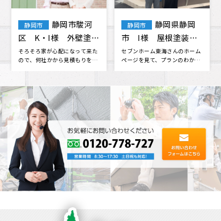
静岡市駿河
静岡県静岡
静岡市
静岡市
区 K・I様 外壁塗
市 I様 屋根塗装
装・屋根塗装
外壁塗装 修復
そろそろ家が心配になって来た
セブンホーム東海さんのホーム
ので、何社かから見積もりを取
ページを見て、プランのわかり
っていたものの決められない時
やすさや問い合わせの時の対応
に、セブ･･･
の良さを･･･