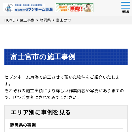
tog
nav
MENU
Skip
HOME
>
施工事例
>
静岡県
>
富士宮市
to
main
content
富士宮市の施工事例
セブンホーム東海で施工させて頂いた物件をご紹介いたしま
す。
それぞれの施工実績により詳しい作業内容や写真がありますの
で、ぜひご参考にされてみてください。
エリア別に事例を見る
静岡県