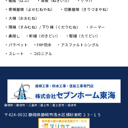
破風（はふ）
貫板（ぬきいた）
ケラバ
寄棟屋根（よせむねやね）
切妻屋根（きりづまやね）
大棟（おおむね）
隅棟（すみむね）/ 下り棟（くだりむね）
ドーマー
鼻隠し
軒樋（のきどい）
竪樋（たてどい）
パラペット
FRP防水
アスファルトシングル
スレート
コロニアル
静岡市｜藤枝市｜三島市｜富士市｜富士宮市｜焼津市
〒424-0032 静岡県静岡市清水区横砂東町２３−１５