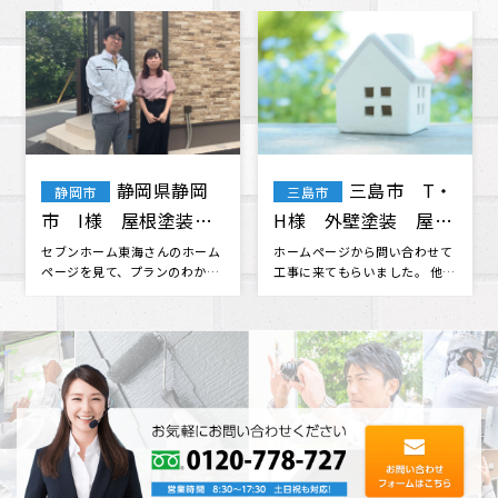
静岡県静岡
三島市 T・
静岡市
三島市
静
市 I様 屋根塗装
H様 外壁塗装 屋根
区 
外壁塗装 修復
塗装 付帯部塗装
装
セブンホーム東海さんのホーム
ホームページから問い合わせて
そろ
ページを見て、プランのわかり
工事に来てもらいました。 他の
ので
やすさや問い合わせの時の対応
業者さんからも見積もりをいく
って
の良さを･･･
つか取･･･
に、セ