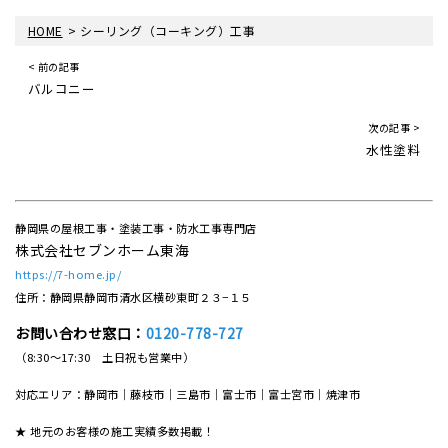
>
HOME
シーリング（コーキング）工事
< 前の記事
バルコニー
次の記事 >
水性塗料
静岡県の屋根工事・塗装工事・防水工事専門店
株式会社セブンホーム東海
https://7-home.jp/
住所：静岡県静岡市清水区横砂東町２３−１５
お問い合わせ窓口：
0120-778-727
（8:30～17:30 土日祝も営業中）
対応エリア：静岡市｜藤枝市｜三島市｜富士市｜富士宮市｜焼津市
★ 地元のお客様の施工実績多数掲載！