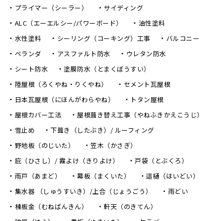
プライマー（シーラー）
サイディング
ALC（エーエルシー/パワーボード）
油性塗料
水性塗料
シーリング（コーキング）工事
バルコニー
ベランダ
アスファルト防水
ウレタン防水
シート防水
塗膜防水（とまくぼうすい）
陸屋根（ろくやね・りくやね）
セメント瓦屋根
日本瓦屋根（にほんがわらやね）
トタン屋根
屋根カバー工法
屋根葺き替え工事（やねふきかえこうじ）
雪止め
下葺き（したぶき）/ ルーフィング
野地板（のじいた）
笠木（かさぎ）
庇（ひさし）/ 霧よけ（きりよけ）
戸袋（とぶくろ）
雨戸（あまど）
幕板（まくいた）
這樋（はいどい）
集水器 （しゅうすいき）/上合（じょうごう）
雨どい
棟板金（むねばんきん）
軒天（のきてん）