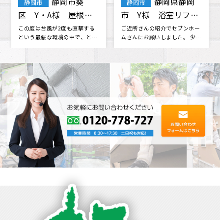
静岡県静岡
静岡市駿河
静岡市
静岡市
市 I様 屋根塗装
区 K・I様 外壁塗
外壁塗装 修復
装・屋根塗装
セブンホーム東海さんのホーム
そろそろ家が心配になって来た
ページを見て、プランのわかり
ので、何社かから見積もりを取
やすさや問い合わせの時の対応
っていたものの決められない時
の良さを･･･
に、セブ･･･