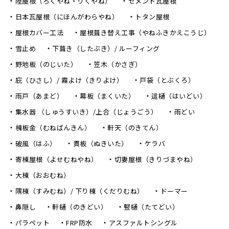
陸屋根（ろくやね・りくやね）
セメント瓦屋根
日本瓦屋根（にほんがわらやね）
トタン屋根
屋根カバー工法
屋根葺き替え工事（やねふきかえこうじ）
雪止め
下葺き（したぶき）/ ルーフィング
野地板（のじいた）
笠木（かさぎ）
庇（ひさし）/ 霧よけ（きりよけ）
戸袋（とぶくろ）
雨戸（あまど）
幕板（まくいた）
這樋（はいどい）
集水器 （しゅうすいき）/上合（じょうごう）
雨どい
棟板金（むねばんきん）
軒天（のきてん）
破風（はふ）
貫板（ぬきいた）
ケラバ
寄棟屋根（よせむねやね）
切妻屋根（きりづまやね）
大棟（おおむね）
隅棟（すみむね）/ 下り棟（くだりむね）
ドーマー
鼻隠し
軒樋（のきどい）
竪樋（たてどい）
パラペット
FRP防水
アスファルトシングル