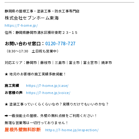
静岡県の屋根工事・塗装工事・防水工事専門店
株式会社セブンホーム東海
https://7-home.jp/
住所：静岡県静岡市清水区横砂東町２３−１５
お問い合わせ窓口：
0120-778-727
（8:30～17:30 土日祝も営業中）
対応エリア：静岡市｜藤枝市｜三島市｜富士市｜富士宮市｜焼津市
★ 地元のお客様の施工実績多数掲載！
施工実績
https://7-home.jp/case/
お客様の声
https://7-home.jp/voice/
★ 塗装工事っていくらくらいなの？見積りだけでもいいのかな？
➡一級技能士の屋根、外壁の無料点検をご利用ください！
無理な営業等は一切行っておりません！
屋根外壁無料診断
https://7-home.jp/inspection/