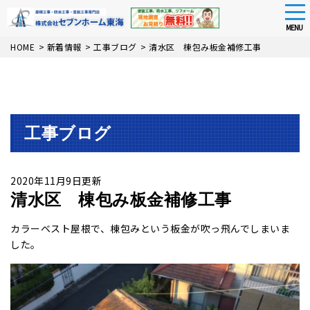
tog
nav
MENU
Skip
HOME
>
新着情報
>
工事ブログ
>
清水区 棟包み板金補修工事
to
main
content
工事ブログ
2020年11月9日更新
清水区 棟包み板金補修工事
カラーベスト屋根で、棟包みという板金が吹っ飛んでしまいま
した。