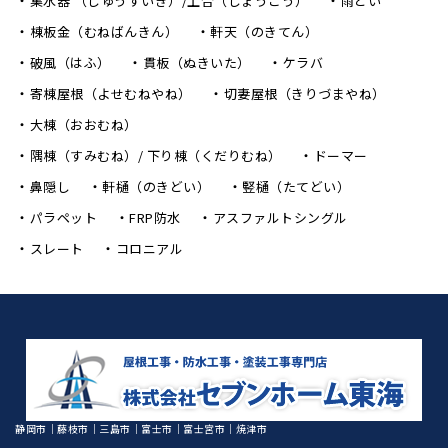
集水器 （しゅうすいき）/上合（じょうごう）
雨どい
棟板金（むねばんきん）
軒天（のきてん）
破風（はふ）
貫板（ぬきいた）
ケラバ
寄棟屋根（よせむねやね）
切妻屋根（きりづまやね）
大棟（おおむね）
隅棟（すみむね）/ 下り棟（くだりむね）
ドーマー
鼻隠し
軒樋（のきどい）
竪樋（たてどい）
パラペット
FRP防水
アスファルトシングル
スレート
コロニアル
静岡市｜藤枝市｜三島市｜富士市｜富士宮市｜焼津市