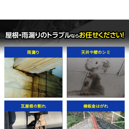
雨漏り
天井や壁のシミ
瓦屋根の割れ
棟板金はがれ