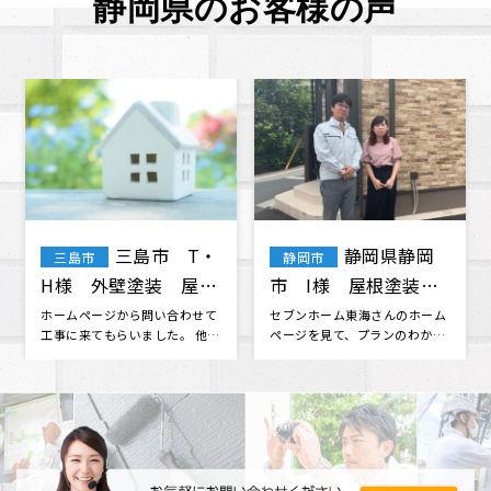
静岡県のお客様の声
静岡県静岡
静岡県沼津
静岡市
沼津市
市 Y様 浴室リフォ
市 A様 外壁塗装
ーム工事
ご近所さんの紹介でセブンホー
外壁塗装をお願いしたく、ホー
ムさんにお願いしました。 少し
ムページから通じて問い合わせ
の事ですぐお電話したりとご迷
ました。 ホームページから伝わ
惑おか･･･
る評判･･･