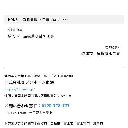
>
>
>
HOME
新着情報
工事ブログ
清水区 雨漏り工事(スレート工事)
< 前の記事
駿河区 屋根葺き替え工事
次の記事 >
焼津市 屋根防水工事
静岡県の屋根工事・塗装工事・防水工事専門店
株式会社セブンホーム東海
https://7-home.jp/
住所：静岡県静岡市清水区横砂東町２３−１５
お問い合わせ窓口：
0120-778-727
（8:30～17:30 土日祝も営業中）
対応エリア：静岡市｜藤枝市｜三島市｜富士市｜富士宮市｜焼津市