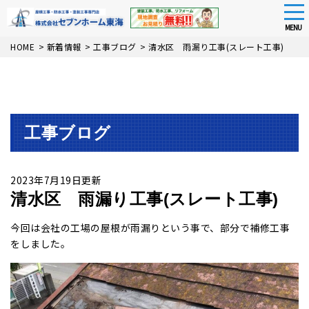
tog
nav
MENU
Skip
HOME
>
新着情報
>
工事ブログ
>
清水区 雨漏り工事(スレート工事)
to
main
content
工事ブログ
2023年7月19日更新
清水区 雨漏り工事(スレート工事)
今回は会社の工場の屋根が雨漏りという事で、部分で補修工事
をしました。