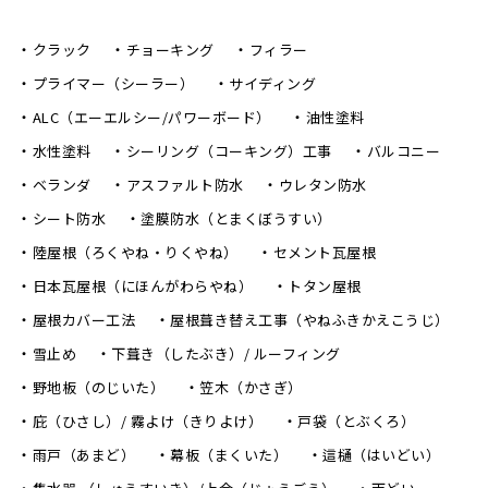
クラック
チョーキング
フィラー
プライマー（シーラー）
サイディング
ALC（エーエルシー/パワーボード）
油性塗料
水性塗料
シーリング（コーキング）工事
バルコニー
ベランダ
アスファルト防水
ウレタン防水
シート防水
塗膜防水（とまくぼうすい）
陸屋根（ろくやね・りくやね）
セメント瓦屋根
日本瓦屋根（にほんがわらやね）
トタン屋根
屋根カバー工法
屋根葺き替え工事（やねふきかえこうじ）
雪止め
下葺き（したぶき）/ ルーフィング
野地板（のじいた）
笠木（かさぎ）
庇（ひさし）/ 霧よけ（きりよけ）
戸袋（とぶくろ）
雨戸（あまど）
幕板（まくいた）
這樋（はいどい）