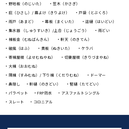
野地板（のじいた）
笠木（かさぎ）
庇（ひさし）/ 霧よけ（きりよけ）
戸袋（とぶくろ）
雨戸（あまど）
幕板（まくいた）
這樋（はいどい）
集水器 （しゅうすいき）/上合（じょうごう）
雨どい
棟板金（むねばんきん）
軒天（のきてん）
破風（はふ）
貫板（ぬきいた）
ケラバ
寄棟屋根（よせむねやね）
切妻屋根（きりづまやね）
大棟（おおむね）
隅棟（すみむね）/ 下り棟（くだりむね）
ドーマー
鼻隠し
軒樋（のきどい）
竪樋（たてどい）
パラペット
FRP防水
アスファルトシングル
スレート
コロニアル