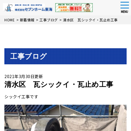
tog
nav
MENU
Skip
HOME
>
新着情報
>
工事ブログ
>
清水区 瓦シックイ・瓦止め工事
to
main
content
工事ブログ
2021年3月30日更新
清水区 瓦シックイ・瓦止め工事
シックイ工事です