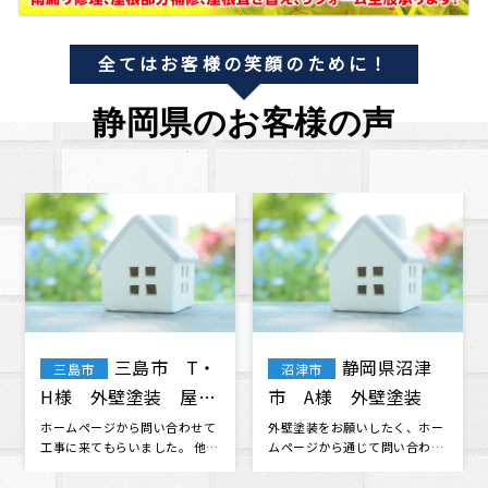
全てはお客様の笑顔のために！
静岡県のお客様の声
静岡県静岡
静岡市葵
静岡市
静岡市
市 Y様 浴室リフォ
区 Y・A様 屋根修
ーム工事
理 外壁 塗装
ご近所さんの紹介でセブンホー
この度は台風が2度も直撃する
ムさんにお願いしました。 少し
という最悪な環境の中で、とて
の事ですぐお電話したりとご迷
も迅速で親切な対応をしていた
惑おか･･･
だき安心･･･