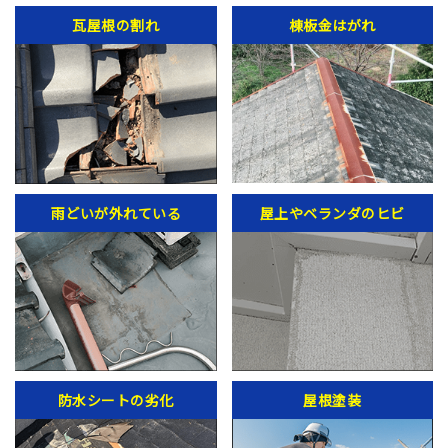
瓦屋根の割れ
棟板金はがれ
雨どいが外れている
屋上やベランダのヒビ
防水シートの劣化
屋根塗装