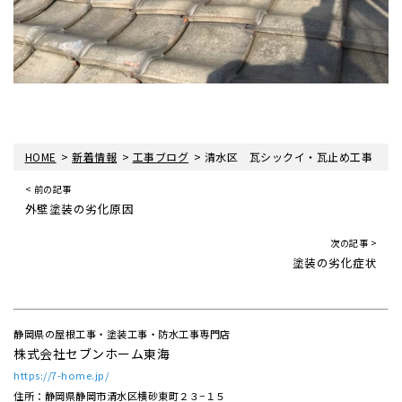
>
>
>
HOME
新着情報
工事ブログ
清水区 瓦シックイ・瓦止め工事
< 前の記事
外壁塗装の劣化原因
次の記事 >
塗装の劣化症状
静岡県の屋根工事・塗装工事・防水工事専門店
株式会社セブンホーム東海
https://7-home.jp/
住所：静岡県静岡市清水区横砂東町２３−１５